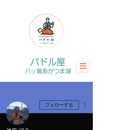
パドル屋
八ッ場あがつま湖
その他
フォローする
管理者