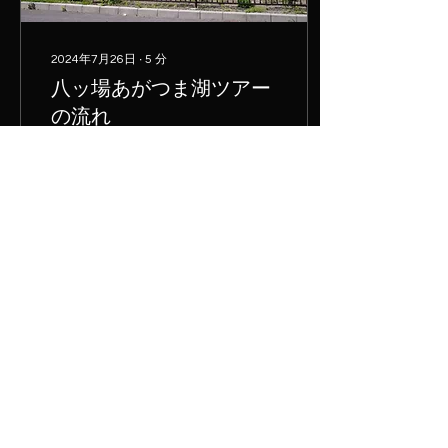
2024年7月26日
∙
5
分
八ッ場あがつま湖ツアー
の流れ
はじめまして。 数年前はじ
めて八ッ場あがつま湖のツ
アーに参加して、あまりの
気持ちよさに通っているう
ちに、気が付いたらガイド
登録までしていたスタッフ
のひげです。 八ッ場あがつ
ま湖はいつ来ても気持ちい
201
0
25
いフィールドで、あの独り
占めできる感覚はなかなか
他では味わえないので、是
非体験...
八ッ場ダムでカヌー、八ッ場ダムでカヤック​、八ッ場ダムでSUP
​パドル屋
-八ッ場あがつま湖-