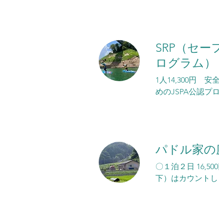
SRP（セ
ログラム）
1人14,300円
めのJSPA公認プ
パドル家の
〇１泊２日 16,
下）はカウントしま