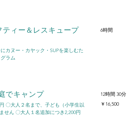
ーフティー＆レスキュープ
6時間
 安全にカヌー・カヤック・SUPを楽しむた
ログラム
庭でキャンプ
12時間 30分
16,500
￥16,500
500円 〇大人２名まで、子ども（小学生以
円
せん 〇大人１名追加につき2,200円