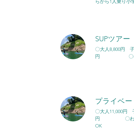
らから1人乗り小
SUPツアー
〇大人8,800円 
円 〇参加年齢
プライベー
〇大人11,000円
円 〇わん