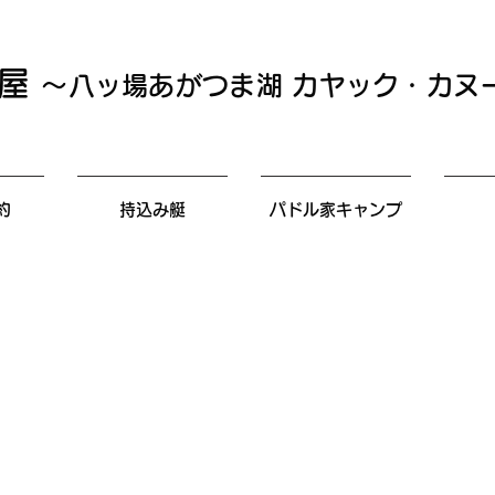
ル屋
～八ッ場あがつま湖 カヤック・カヌ
約
持込み艇
パドル家キャンプ
場あがつま湖へ漕ぎだ