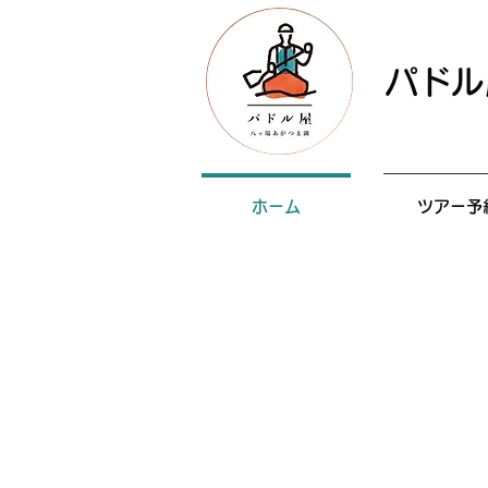
​パド
ホーム
ツアー予
八ッ