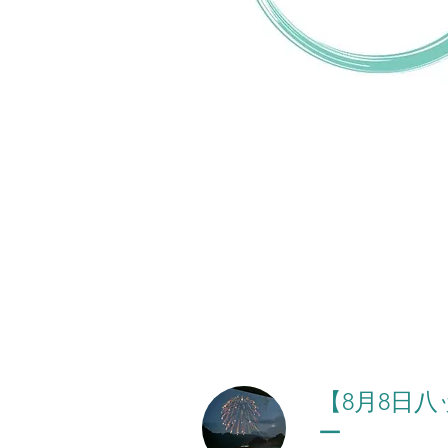
【8月8日
ー