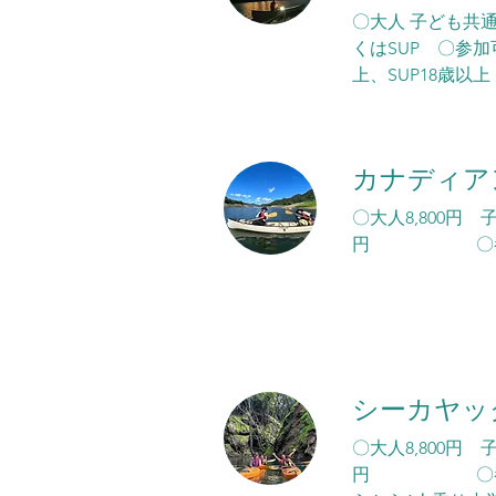
〇大人 子ども共通
くはSUP 〇参
上、SUP18歳以上
カナディア
〇大人8,800円 
円 〇参加可能
シーカヤッ
〇大人8,800円 
円 〇参加可