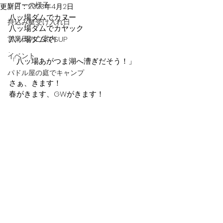
ツアーの様子
更新日：
2023年4月2日
八ッ場ダムでカヌー
持込み艇受け入れ日
八ッ場ダムでカヤック
営業日のご案内
八ッ場ダムでSUP
.
イベント
「八ッ場あがつま湖へ漕ぎだそう！」
.
パドル屋の庭でキャンプ
さぁ、きます！
春がきます、GWがきます！