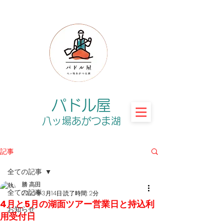
パドル屋
八ッ場あがつま湖
記事
全ての記事
勝 高田
全ての記事
2023年3月14日
読了時間: 2分
4月と5月の湖面ツアー営業日と持込利
お知らせ
用受付日